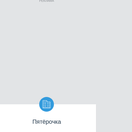
РЕКЛАМА

Пятёрочка