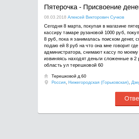
Пятерочка
-
Присвоение дене
08.03.2018
Алексей Викторович Сучков
Сегодня 8 марта, покупая в магазине пяте
кассиру тамаре рузановой 1000 руб, поку
8 руб, пока я занималась поиском денег, 
подаю ей 8 руб на что она мне говорит гд
администратора, снимают кассу по моему
извиняясь находят деньги сложенные в 2 
область ул терешковой 60
Терешковой д.60

Россия
,
Нижегородская (Горьковская)
,
Дзе
Отве