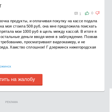
г

0
1
рочка продукты, и оплачивая покупку на кассе подала
пка моя стоила 508 руб, она мне предложила поискать
спрятала мои 1000 руб в щель между кассой. В итоге я
е остальные деньги вводя меня в заблуждение. Позвав
 требованию, просматривают видеокамеру, и не
ряда. Хамство сплошное! Г дзержинск нижегородская
ржинск
тить на жалобу
РЕКЛАМА