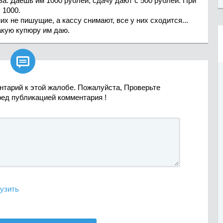
а. Даешь им 1000 рублей, сдачу дают с 500 рублей. При
 1000.
их не пишущие, а кассу снимают, все у них сходится...
акую купюру им даю.

нтарий к этой жалобе. Пожалуйста, Проверьте
ред публикацией комментария !
узить