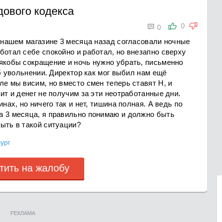
ового кодекса

0
0
а нашем магазине 3 месяца назад согласовали ночные
ботал себе спокойно и работал, но внезапно сверху
 якобы сокращение и ночь нужно убрать, письменно
об увольнении. Директор как мог выбил нам ещё
ле мы висим, но вместо смен теперь ставят Н, и
ит и денег не получим за эти неотработанные дни.
нах, но ничего так и нет, тишина полная. А ведь по
а 3 месяца, я правильно понимаю и должно быть
ыть в такой ситуации?
ург
тить на жалобу
РЕКЛАМА