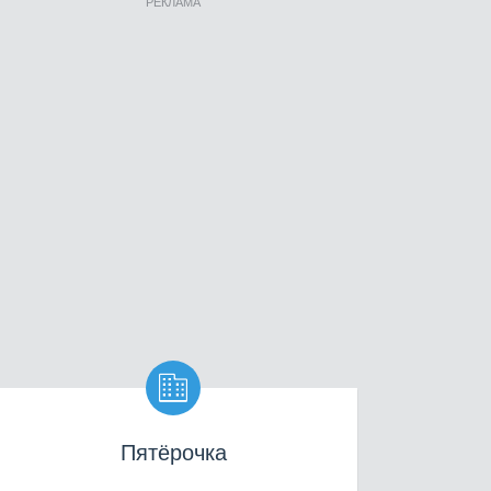
РЕКЛАМА

Пятёрочка