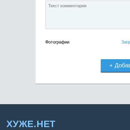
Фотографии
Загр
+ Доба
ХУЖЕ.НЕТ