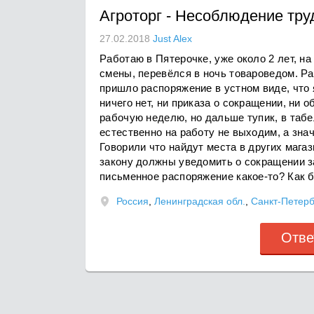
Агроторг
-
Несоблюдение труд
27.02.2018
Just Alex
Работаю в Пятерочке, уже около 2 лет, н
смены, перевёлся в ночь товароведом. Ра
пришло распоряжение в устном виде, что
ничего нет, ни приказа о сокращении, ни 
рабочую неделю, но дальше тупик, в табе
естественно на работу не выходим, а знач
Говорили что найдут места в других магази
закону должны уведомить о сокращении з
письменное распоряжение какое-то? Как б
Россия
,
Ленинградская обл.
,
Санкт-Петерб
Отве