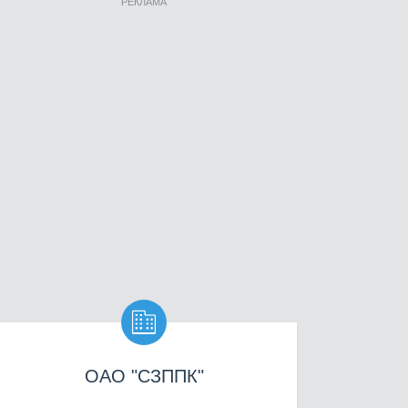
РЕКЛАМА

ОАО "СЗППК"