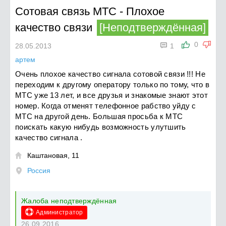
Сотовая связь МТС
-
Плохое
качество связи
[Неподтверждённая]

0
28.05.2013
1
артем
Очень плохое качество сигнала сотовой связи !!! Не
переходим к другому оператору только по тому, что в
МТС уже 13 лет, и все друзья и знакомые знают этот
номер. Когда отменят телефонное рабство уйду с
МТС на другой день. Большая просьба к МТС
поискать какую нибудь возможность улутшить
качество сигнала .
Каштановая, 11

Россия
Жалоба неподтверждённая
Администратор
26.09.2016