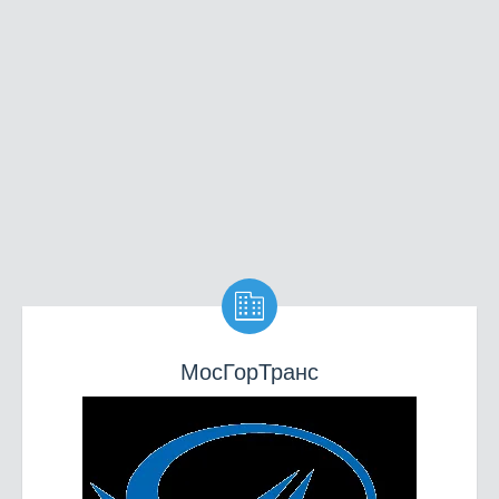

МосГорТранс