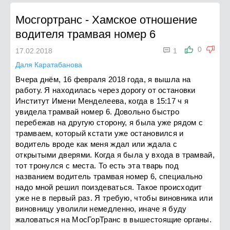
Мосгортранс
-
Хамское отношение
водителя трамвая номер 6

0
17.02.2018
1
Даля Каратабанова
Вчера днём, 16 февраля 2018 года, я вышла на
работу. Я находилась через дорогу от остановки
Институт Имени Менделеева, когда в 15:17 ч я
увидела трамвай номер 6. Довольно быстро
перебежав на другую сторону, я была уже рядом с
трамваем, который кстати уже остановился и
водитель вроде как меня ждал или ждала с
открытыми дверями. Когда я была у входа в трамвай,
тот тронулся с места. То есть эта тварь под
названием водитель трамвая номер 6, специально
надо мной решил поиздеваться. Такое происходит
уже не в первый раз. Я требую, чтобы виновника или
виновницу уволили немедленно, иначе я буду
жаловаться на МосГорТранс в вышестоящие органы.