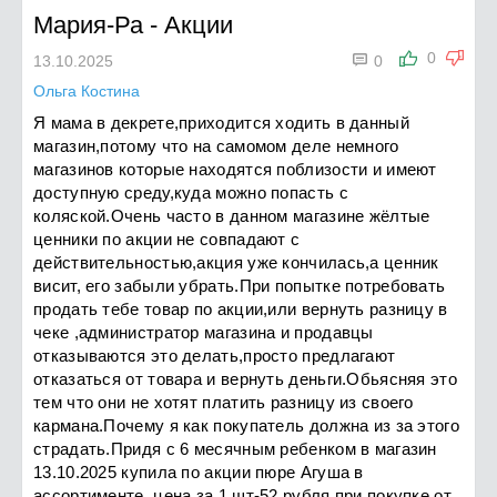
Мария-Ра
-
Акции

0
13.10.2025
0
Ольга Костина
Я мама в декрете,приходится ходить в данный
магазин,потому что на самомом деле немного
магазинов которые находятся поблизости и имеют
доступную среду,куда можно попасть с
коляской.Очень часто в данном магазине жёлтые
ценники по акции не совпадают с
действительностью,акция уже кончилась,а ценник
висит, его забыли убрать.При попытке потребовать
продать тебе товар по акции,или вернуть разницу в
чеке ,администратор магазина и продавцы
отказываются это делать,просто предлагают
отказаться от товара и вернуть деньги.Обьясняя это
тем что они не хотят платить разницу из своего
кармана.Почему я как покупатель должна из за этого
страдать.Придя с 6 месячным ребенком в магазин
13.10.2025 купила по акции пюре Агуша в
ассортименте ,цена за 1 шт-52 рубля,при покупке от