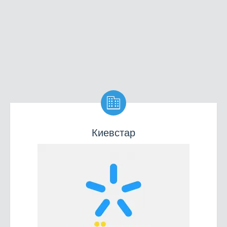

Киевстар