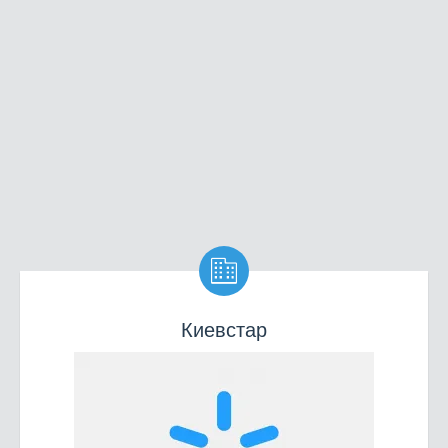

Киевстар