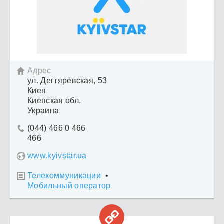
Адрес

ул. Дегтярёвская, 53
Киев
Киевская обл.
Украина
(044) 466 0 466

466
www.kyivstar.ua
Телекоммуникации
•

Мобильный оператор
