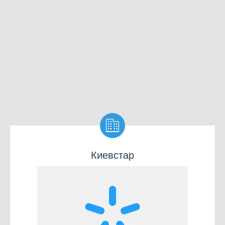

Киевстар