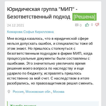
Юридическая группа "МИП"
-
Безответственный подход
[Решена]

0
24.12.2021
0
Комарова Софья Кирилловна
Мне всегда казалось, что в юридической сфере
нельзя допускать ошибок, и специалисты тоже об
этом знают. Но пришлось столкнуться с
безответственным подходом в фирме МИП, когда
процессуальные документы были составлены с
ошибками. Это значительно увеличило время
решения моего вопроса по наследству и еще
ударило по бюджету, исправлять пришлось
естественно за мой счет. С наследством в итоге
разобрались, но правозащитников решил сменить.
Россия
,
Московская обл.
,
Москва
Жалоба решена