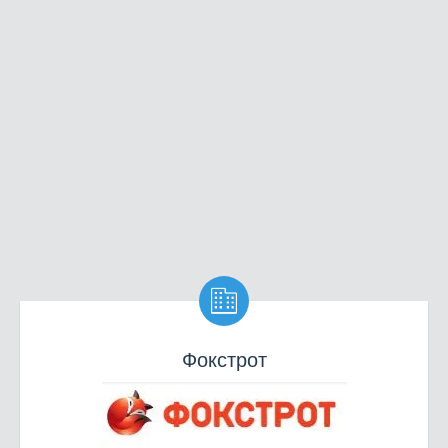

Фокстрот