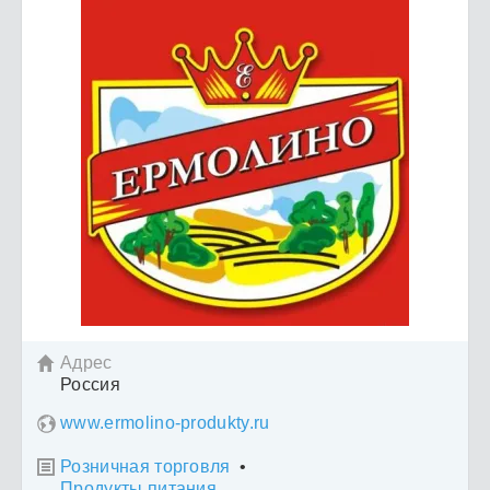
Адрес

Россия
www.ermolino-produkty.ru
Розничная торговля
•

Продукты питания