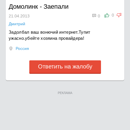
Домолинк
-
Заепали

0
21.04.2013
0
Дмитрий
Задолбал ваш вонючий интернет.Тупит
ужасно.убейте хозяина провайдера!
Россия
Ответить на жалобу
РЕКЛАМА