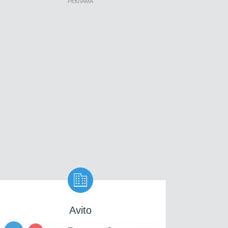
РЕКЛАМА

Avito