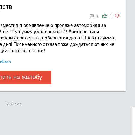
дств

1
0
азместил я объявление о продаже автомобиля за
 т.е. эту сумму умножаем на 4! Авито решили
енежных средств не собираются делать! А эта сумма
е дня! Письменного отказа тоже дождаться от них не
идумывают отговорки!
ебаки
тить на жалобу
РЕКЛАМА