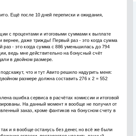
то. Ещё после 10 дней переписки и ожидания,
ции с процентами и итоговыми суммами к выплате
 вернее, даже трижды! Первый раз - это когда сумма
й раз - это когда сумма с 886 уменьшилась до 794
ации, ведь мне действительно на бонусный счёт
щали в двойном размере.
подскажут, что и тут Авито решило надурить меня:
 двойном размере должна составить 276 х 2 = 552
лена ошибка сервиса в расчётах комиссии и итоговой
ированы. На данный момент я вообще не получил от
вленный заказ, кроме фантиков на бонусном счету в
так и я вообще останусь без денег, но всё же были
збежание огласки, постарается уладить данный