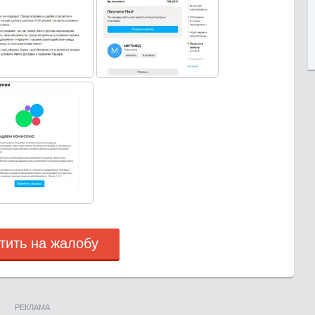
тить на жалобу
РЕКЛАМА