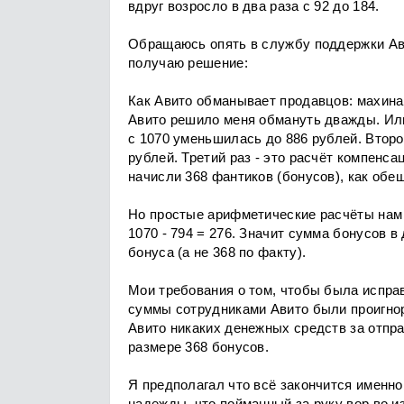
вдруг возросло в два раза с 92 до 184.
Обращаюсь опять в службу поддержки Ави
получаю решение:
Как Авито обманывает продавцов: махина
Авито решило меня обмануть дважды. Или
с 1070 уменьшилась до 886 рублей. Второ
рублей. Третий раз - это расчёт компенс
начисли 368 фантиков (бонусов), как обе
Но простые арифметические расчёты нам 
1070 - 794 = 276. Значит сумма бонусов в
бонуса (а не 368 по факту).
Мои требования о том, чтобы была исправ
суммы сотрудниками Авито были проигнор
Авито никаких денежных средств за отпра
размере 368 бонусов.
Я предполагал что всё закончится именно 
надежды, что пойманный за руку вор во и