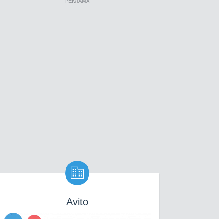
РЕКЛАМА

Avito