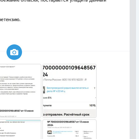
ретензию.
