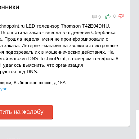
енники

0
9
btechnopoint.ru LED телевизор Thomson T42E04DHU,
015 оплатила заказ - внесла в отделении Сбербанка
ка. Прошла неделя, меня не проинформировали о
а заказа. Интернет-магазин на звонки и электронные
ния подозревать их в мошеннических действиях. На
угой магазин DNS TechnoPoint, с номером телефона 8
Н удалось выяснить, что организация
ируются под DNS.
ерки, Выборгское шоссе, д.15А
ург
тить на жалобу