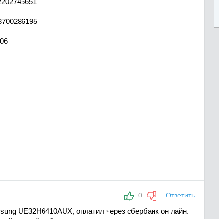
202745651
700286195
06
0
Ответить
msung UE32H6410AUX, оплатил через сбербанк он лайн.