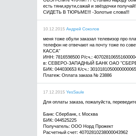
есть тяни,крути,сажай и звёздочки получа
СИДЕТЬ В ТЮРЬМЕ!!! -Золотые слова!!!
10.12.2015
Андрей Соколов
меня тоже обули заказал телевизор про пла
телефон не отвечают на почту тоже по сов
КАССА"
ИНН: 7816598500 P/сч.: 40702810655160000
в: СЕВЕРО-ЗАПАДНЫЙ БАНК ОАО "СБЕР
БИК: 044030653 К/сч.: 301018105000000006
Платеж: Оплата заказа № 23886
17.12.2015
YesSaule
Для оплаты заказа, пожалуйста, переведи
Банк: Сбербанк, г. Москва
БИК: 044525225
Получатель: ООО Норд Прожект
Расчетный счет: 40702810238000043962