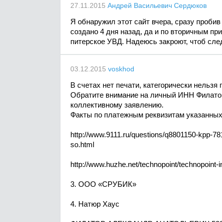
27.11.2015
Андрей Васильевич Сердюков
Я обнаружил этот сайт вчера, сразу пробив
создано 4 дня назад, да и по вторичным пр
питерское УВД. Надеюсь закроют, чтоб сл
03.12.2015
voskhod
В счетах нет печати, категорически нель
Обратите внимание на личный ИНН Филатова 
коллективному заявлению.
Факты по платежным реквизитам указанны
http://www.9111.ru/questions/q8801150-kpp-7
so.html
http://www.huzhe.net/technopoint/technopoint-
3. ООО «СРУБИК»
4. Натюр Хаус