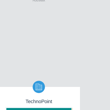
РЕКЛАМА

TechnoPoint