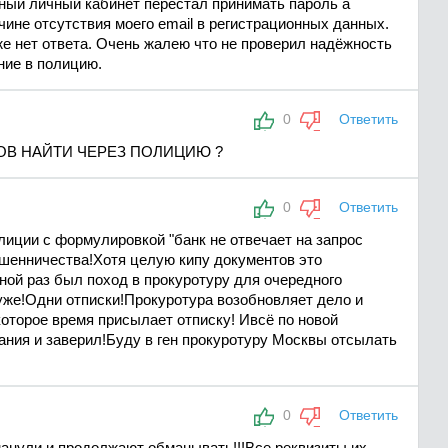
ный личный кабинет перестал принимать пароль а
ине отсутствия моего еmail в регистрационных данных.
кже нет ответа. Очень жалею что не проверил надёжность
ние в полицию.
0
Ответить
В НАЙТИ ЧЕРЕЗ ПОЛИЦИЮ ?
0
Ответить
лиции с формулировкой "банк не отвечает на запрос
ошенничества!Хотя целую кипу документов это
ой раз был поход в прокуротуру для очередного
 уже!Одни отписки!Прокуротура возобновляет дело и
которое время присылает отписку! Ивсё по новой
ания и заверил!Буду в ген прокуротуру Москвы отсылать
0
Ответить
анули и продолжают обманывать!!!Все реквизиты их