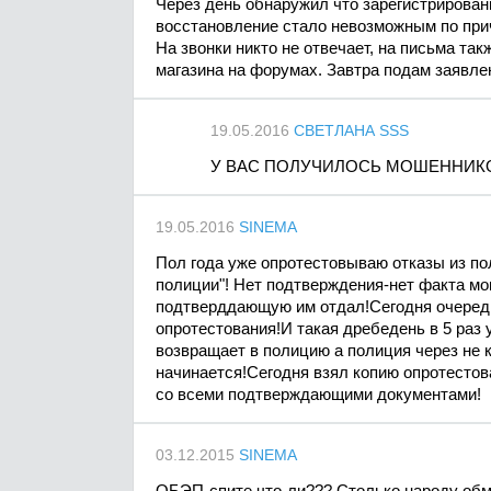
Через день обнаружил что зарегистрирован
восстановление стало невозможным по прич
На звонки никто не отвечает, на письма та
магазина на форумах. Завтра подам заявле
19.05.2016
СВЕТЛАНА SSS
У ВАС ПОЛУЧИЛОСЬ МОШЕННИКО
19.05.2016
SINEMA
Пол года уже опротестовываю отказы из по
полиции"! Нет подтверждения-нет факта м
подтверддающую им отдал!Сегодня очередн
опротестования!И такая дребедень в 5 раз
возвращает в полицию а полиция через не 
начинается!Сегодня взял копию опротестов
со всеми подтверждающими документами!
03.12.2015
SINEMA
ОБЭП-спите что-ли??? Столько народу обм