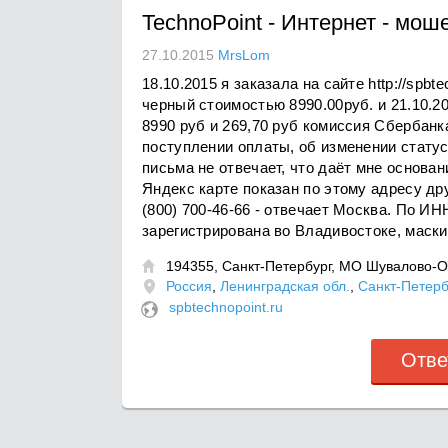
TechnoPoint
-
Интернет - мош
27.10.2015
MrsLom
18.10.2015 я заказала на сайте http://sp
черный стоимостью 8990.00руб. и 21.10.2
8990 руб и 269,70 руб комиссия Сбербан
поступлении оплаты, об изменении статус
письма не отвечает, что даёт мне основа
Яндекс карте показан по этому адресу др
(800) 700-46-66 - отвечает Москва. По ИН
зарегистрирована во Владивостоке, маск
194355, Санкт-Петербург, МО Шувалово-Оз

Россия
,
Ленинградская обл.
,
Санкт-Петерб
spbtechnopoint.ru
Отве