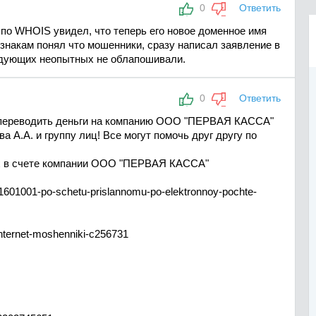
0
Ответить
 по WHOIS увидел, что теперь его новое доменное имя
изнакам понял что мошенники, сразу написал заявление в
едующих неопытных не облапошивали.
0
Ответить
зя переводить деньги на компанию ООО "ПЕРВАЯ КАССА"
А.А. и группу лиц! Все могут помочь друг другу по
х в счете компании ООО "ПЕРВАЯ КАССА"
81601001-po-schetu-prislannomu-po-elektronnoy-pochte-
internet-moshenniki-c256731