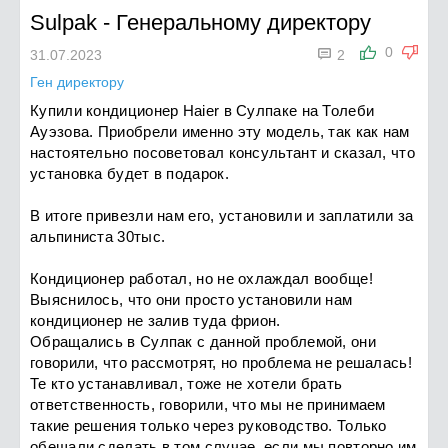
Sulpak
-
Генеральному директору

0
31.07.2023
2
Ген директору
Купили кондиционер Haier в Сулпаке на Толеби
Ауэзова. Приобрели именно эту модель, так как нам
настоятельно посоветовал консультант и сказал, что
установка будет в подарок.
В итоге привезли нам его, установили и заплатили за
альпиниста 30тыс.
Кондиционер работал, но не охлаждал вообще!
Выяснилось, что они просто установили нам
кондиционер не залив туда фрион.
Обращались в Сулпак с данной проблемой, они
говорили, что рассмотрят, но проблема не решалась!
Те кто устанавливал, тоже не хотели брать
ответственность, говорили, что мы не принимаем
такие решения только через руководство. Только
обещали сделать в том случае, если мы повторно им