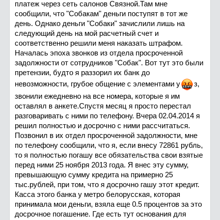
платеж через сеть салонов Связной.Там мне
сообщили, что "Собакам" деньги поступят в тот же
день. Однако деньги "Собаки" зачислили лишь на
следующий день на мой расчетный счет и
соответственно решили меня наказать штрафом.
Началась эпоха звонков из отдела просроченной
задолжности от сотрудников "Собак". Вот тут это были
претензии, будто я раззорил их банк до
невозможности, грубое общение с элементами
у
з
,
звонили ежедневно на все номера, которые я им
оставлял в анкете.Спустя месяц я просто перестал
разговаривать с ними по телефону. Вчера 02.04.2014 я
решил полностью и досрочно с ними рассчитаться.
Позвонил в их отдел просроченной задолжности, мне
по телефону сообщили, что я, если внесу 72861 рубль,
то я полностью погашу все обязательства свои взятые
перед ними 25 ноября 2013 года. Я внес эту сумму,
превышающую сумму кредита на примерно 25
тыс.рублей, при том, что я досрочно гашу этот кредит.
Касса этого банка у метро белорусская, которая
принимала мои деньги, взяла еще 0.5 процентов за это
досрочное погашение. Где есть тут основания для