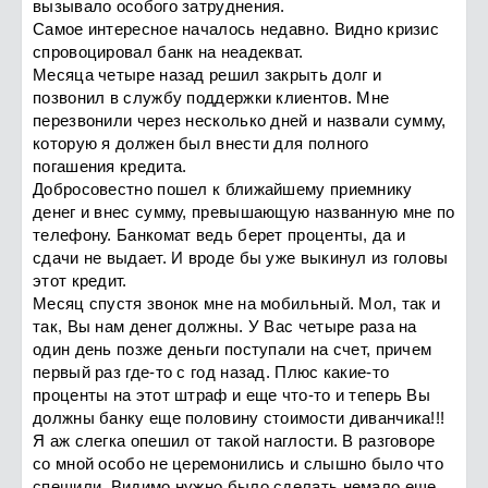
вызывало особого затруднения.
Самое интересное началось недавно. Видно кризис
спровоцировал банк на неадекват.
Месяца четыре назад решил закрыть долг и
позвонил в службу поддержки клиентов. Мне
перезвонили через несколько дней и назвали сумму,
которую я должен был внести для полного
погашения кредита.
Добросовестно пошел к ближайшему приемнику
денег и внес сумму, превышающую названную мне по
телефону. Банкомат ведь берет проценты, да и
сдачи не выдает. И вроде бы уже выкинул из головы
этот кредит.
Месяц спустя звонок мне на мобильный. Мол, так и
так, Вы нам денег должны. У Вас четыре раза на
один день позже деньги поступали на счет, причем
первый раз где-то с год назад. Плюс какие-то
проценты на этот штраф и еще что-то и теперь Вы
должны банку еще половину стоимости диванчика!!!
Я аж слегка опешил от такой наглости. В разговоре
со мной особо не церемонились и слышно было что
спешили. Видимо нужно было сделать немало еще