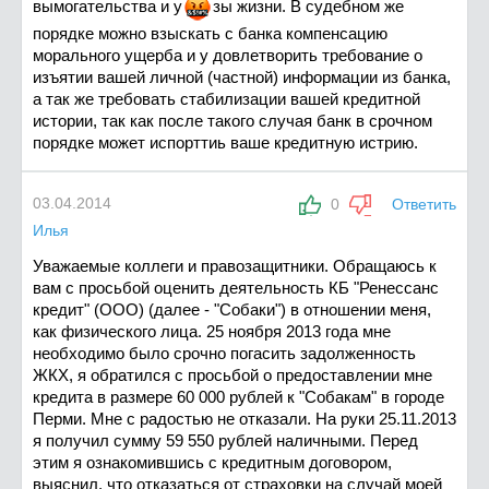
вымогательства и
у
з
ы жизни. В судебном же
порядке можно взыскать с банка компенсацию
морального ущерба и у довлетворить требование о
изъятии вашей личной (частной) информации из банка,
а так же требовать стабилизации вашей кредитной
истории, так как после такого случая банк в срочном
порядке может испорттиь ваше кредитную истрию.
03.04.2014
0
Ответить
Илья
Уважаемые коллеги и правозащитники. Обращаюсь к
вам с просьбой оценить деятельность КБ "Ренессанс
кредит" (ООО) (далее - "Собаки") в отношении меня,
как физического лица. 25 ноября 2013 года мне
необходимо было срочно погасить задолженность
ЖКХ, я обратился с просьбой о предоставлении мне
кредита в размере 60 000 рублей к "Собакам" в городе
Перми. Мне с радостью не отказали. На руки 25.11.2013
я получил сумму 59 550 рублей наличными. Перед
этим я ознакомившись с кредитным договором,
выяснил, что отказаться от страховки на случай моей