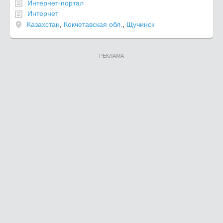
Интернет-портал
Интернет
Казахстан
,
Кокчетавская обл.
,
Щучинск
РЕКЛАМА