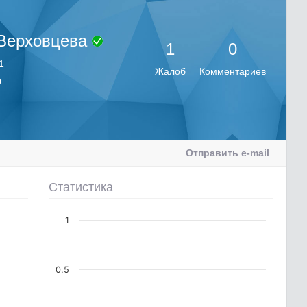
 Верховцева
1
0
1
Жалоб
Комментариев
0
Отправить e-mail
Статистика
1
0.5