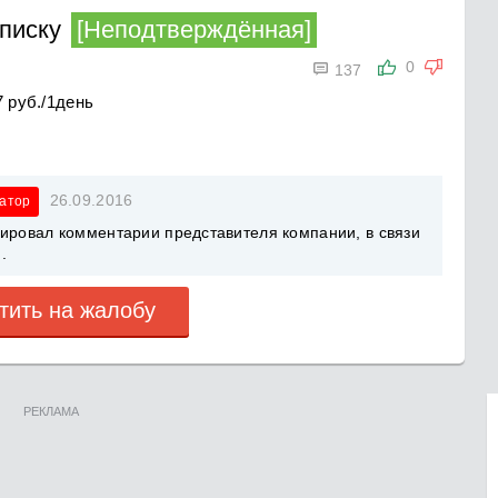
писку
[Неподтверждённая]

0
137
7 руб./1день
26.09.2016
атор
рировал комментарии представителя компании, в связи
.
тить на жалобу
РЕКЛАМА