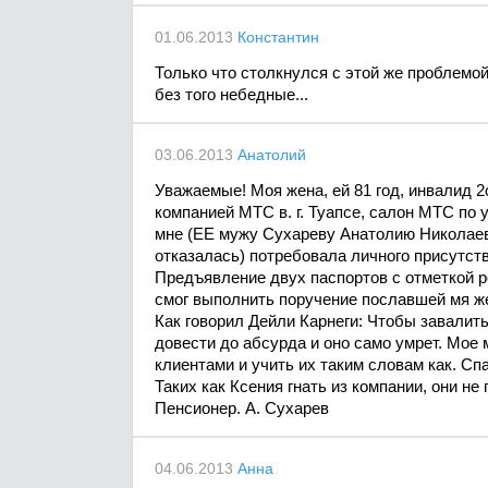
01.06.2013
Константин
Только что столкнулся с этой же проблемой
без того небедные...
03.06.2013
Анатолий
Уважаемые! Моя жена, ей 81 год, инвалид 2
компанией МТС в. г. Туапсе, салон МТС по 
мне (ЕЕ мужу Сухареву Анатолию Николаеви
отказалась) потребовала личного присутст
Предъявление двух паспортов с отметкой р
смог выполнить поручение пославшей мя ж
Как говорил Дейли Карнеги: Чтобы завалить
довести до абсурда и оно само умрет. Мое
клиентами и учить их таким словам как. Сп
Таких как Ксения гнать из компании, они не
Пенсионер. А. Сухарев
04.06.2013
Анна