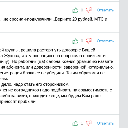
0
Ответить
...не сросили-подключили...Верните 20 рублей, МТС и
0
Ответить
ой группы, решила расторгнуть договор с Вашей
ул Жукова, и эту операцию она попросила произвести
чу). Но работник (ца) салона Ксения (фамилию назвать
вия абонента или доверенности, заверенной нотариально.
егистрации брака ее не убедили. Таким образом я не
ены.
 дело, надо стать его сторонником,
 мнение сотрудников надо подбирать на совместимость с
асибо за визит, приходите еще, мы будем Вам рады.
 приносят прибыли.
1
Ответить