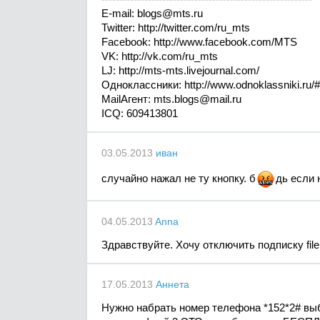
E-mail:
blogs@mts.ru
Twitter: http://twitter.com/ru_mts
Facebook: http://www.facebook.com/MTS
VK: http://vk.com/ru_mts
LJ: http://mts-mts.livejournal.com/
Одноклассники: http://www.odnoklassniki.ru
MailАгент:
mts.blogs@mail.ru
ICQ: 609413801
03.05.2013
иван
случайно нажал не ту кнопку.
б
д
ь если 
04.05.2013
Anna
Здравствуйте. Хочу отключить подписку filep
17.05.2013
Аннета
Нужно набрать номер телефона *152*2# выб