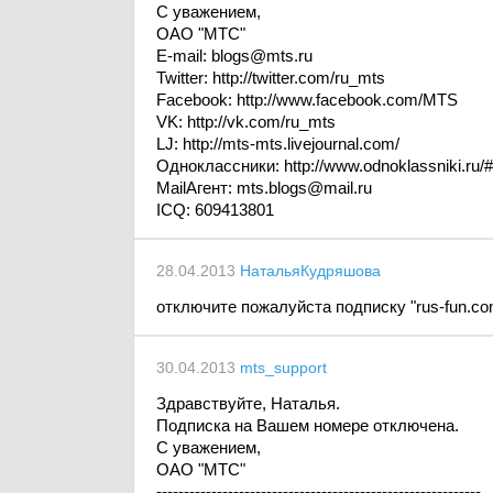
С уважением,
ОАО "МТС"
E-mail:
blogs@mts.ru
Twitter: http://twitter.com/ru_mts
Facebook: http://www.facebook.com/MTS
VK: http://vk.com/ru_mts
LJ: http://mts-mts.livejournal.com/
Одноклассники: http://www.odnoklassniki.ru
MailАгент:
mts.blogs@mail.ru
ICQ: 609413801
28.04.2013
НатальяКудряшова
отключите пожалуйста подписку "rus-fun.co
30.04.2013
mts_support
Здравствуйте, Наталья.
Подписка на Вашем номере отключена.
С уважением,
ОАО "МТС"
-----------------------------------------------------------