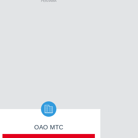
РЕКЛАМА

ОАО МТС