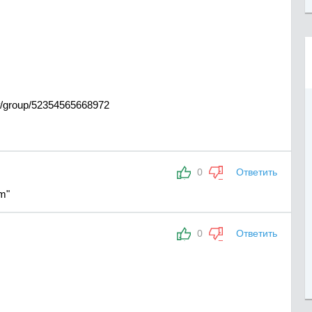
/#/group/52354565668972
0
Ответить
m"
0
Ответить