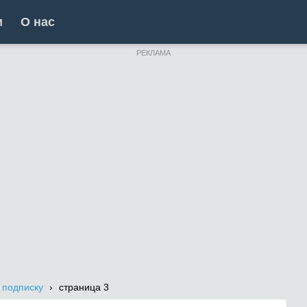
и
О нас
РЕКЛАМА
 подписку
cтраница 3