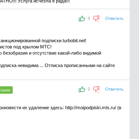
НО!!! Услуга исчезла я рада!!!
0
Ответить
нкционированной подписки turbobit.net!
еристов под крылом МТС!
о безобразия и отсутствие какой-либо видимой
одписка невидима ... Отписка прописанными на сайте
0
Ответить
пании
звести их удаление здесь: http://moipodpiski.mts.ru/ (в