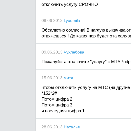
отключить услугу СРОЧНО
08.06.2013
Lyudmila
Обсалютно согласна! В наглую выкачивают 
отвяжешься!! До каких пор будет эта халя
09.06.2013
Чухлебова
Пожалуйста отключите "услугу" с MTSPodpiski
15.06.2013
митя
чтобы отключить услугу на МТС (на другие 
*152*2#
Потом цифра 2
Потом цифра 3
и последняя цифра 1
28.06.2013
Наталья