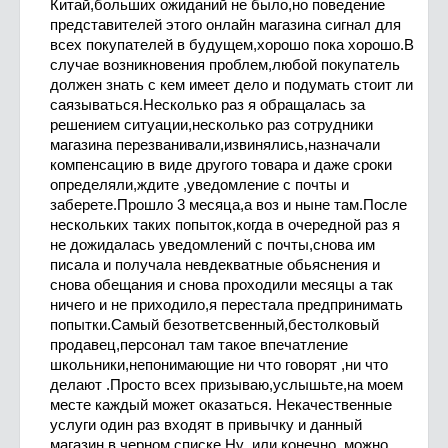
Китай,больших ожиданий не было,но поведение
представителей этого онлайн магазина сигнал для
всех покупателей в будущем,хорошо пока хорошо.В
случае возникновения проблем,любой покупатель
должен знать с кем имеет дело и подумать стоит ли
саязываться.Несколько раз я обращалась за
решением ситуации,несколько раз сотрудники
магазина перезванивали,извинялись,назначали
компенсацию в виде другого товара и даже сроки
определяли,ждите ,уведомление с почты и
заберете.Прошло 3 месяца,а воз и ныне там.После
нескольких таких попыток,когда в очередной раз я
не дожидалась уведомлений с почты,снова им
писала и получала невдекватные обьяснения и
снова обещания и снова проходили месяцы а так
ничего и не приходило,я перестала предпринимать
попытки.Самый безответсвенный,бестолковый
продавец,персонал там такое впечатление
школьники,непонимающие ни что говорят ,ни что
делают .Просто всех призываю,услышьте,на моем
месте каждый может оказаться. Некачественные
услуги один раз входят в привычку и данный
магазин в черном списке.Ну ,или конечно ,можно