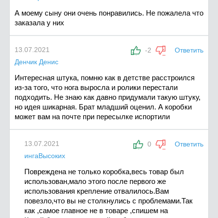
А моему сыну они очень понравились. Не пожалела что
заказала у них
13.07.2021
-2
Ответить
Денчик Денис
Интересная штука, помню как в детстве расстроился
из-за того, что нога выросла и ролики перестали
подходить. Не знаю как давно придумали такую штуку,
но идея шикарная. Брат младший оценил. А коробки
может вам на почте при пересылке испортили
13.07.2021
0
Ответить
ингаВысоких
Повреждена не только коробка,весь товар был
использован,мало этого после первого же
использования крепление отвалилось.Вам
повезло,что вы не столкнулись с проблемами.Так
как ,самое главное не в товаре ,спишем на