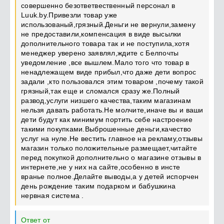
совершенно безответвественный персонал в
Luuk.by.Привезли товар уже
использованый,грязный.Деньги не вернули,замену
не предоставили,компенсация в виде высылки
дополнительного товара так и не поступила,хотя
менеджер уверено заявлял,ждите с Белпочты
уведомление ,все вышлем.Мало того что товар в
ненадлежащем виде прибыл,что даже дети вопрос
задали ,кто пользовался этим товаром ,почему такой
грязный,так еще и сломался сразу же.Полный
развод,услуги низшего качества,таким магазинам
нельзя давать работать.Не молчите,иначе вы и ваши
дети будут как минимум портить себе настроение
такими покупками.Выброшенные деньги,качество
услуг на нуле.Не вестить главное на рекламу,отзывы
магазин только положительные размещает,читайте
перед покупкой дополнительно о магазине отзывы в
интернете,не у них на сайте,особенно в инсте
вранье полное.Делайте выводы,а у детей испорчен
день рождение таким подарком и бабушкина
нервная система .
Ответ от