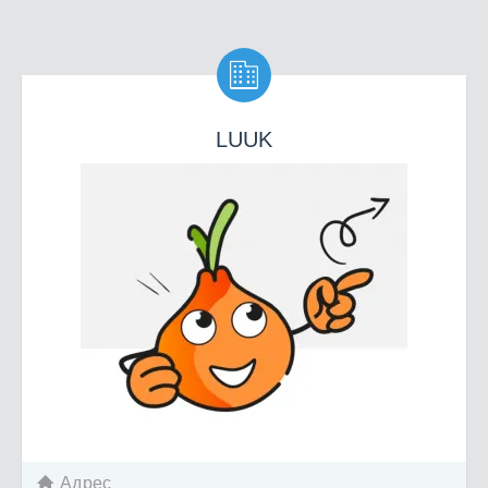

LUUK
Адрес
