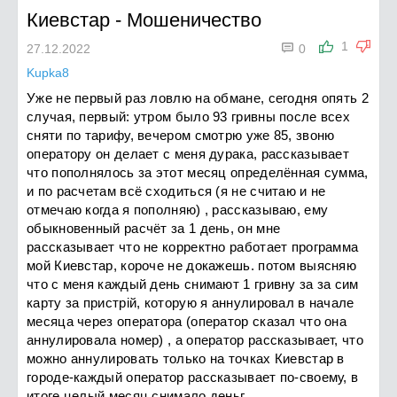
Киевстар
-
Мошеничество

1
27.12.2022
0
Kupka8
Уже не первый раз ловлю на обмане, сегодня опять 2
случая, первый: утром было 93 гривны после всех
сняти по тарифу, вечером смотрю уже 85, звоню
оператору он делает с меня дурака, рассказывает
что пополнялось за этот месяц определённая сумма,
и по расчетам всё сходиться (я не считаю и не
отмечаю когда я пополняю) , рассказываю, ему
обыкновенный расчёт за 1 день, он мне
рассказывает что не корректно работает программа
мой Киевстар, короче не докажешь. потом выясняю
что с меня каждый день снимают 1 гривну за за сим
карту за пристрій, которую я аннулировал в начале
месяца через оператора (оператор сказал что она
аннулировала номер) , а оператор рассказывает, что
можно аннулировать только на точках Киевстар в
городе-каждый оператор рассказывает по-своему, в
итоге целый месяц снимало деньг