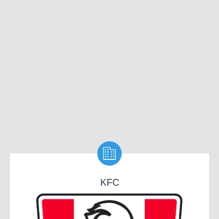

KFC