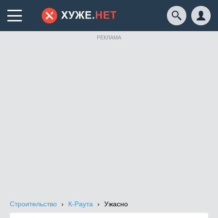
РЕКЛАМА
Строительство
К-Раута
Ужасно