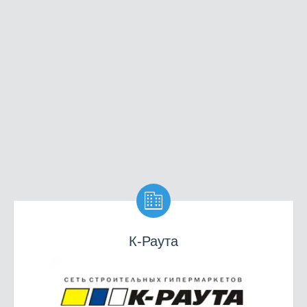

К-Раута