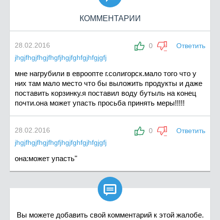
КОММЕНТАРИИ
28.02.2016
0
Ответить
jhgjfhgjfhgjfhgfjhgjfghfgjhfgjgfj
мне нагрубили в евроопте г.солигорск.мало того что у
них там мало место что бы выложить продукты и даже
поставить корзинку.я поставил воду бутыль на конец
почти.она может упасть просьба принять меры!!!!!
28.02.2016
0
Ответить
jhgjfhgjfhgjfhgfjhgjfghfgjhfgjgfj
она:может упасть"

Вы можете добавить свой комментарий к этой жалобе.