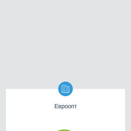

Евроопт