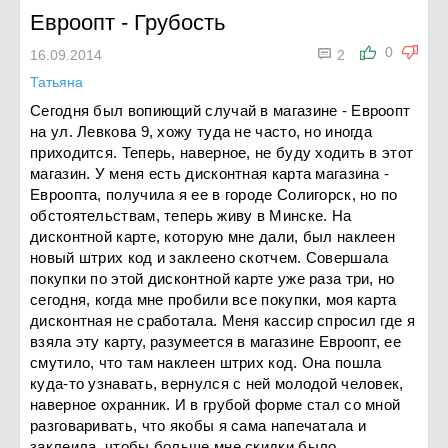
Евроопт
-
Грубость

0
16.09.2014
2
Татьяна
Сегодня был вопиющий случай в магазине - Евроопт
на ул. Левкова 9, хожу туда не часто, но иногда
приходится. Теперь, наверное, не буду ходить в этот
магазин. У меня есть дисконтная карта магазина -
Евроопта, получила я ее в городе Солигорск, но по
обстоятельствам, теперь живу в Минске. На
дисконтной карте, которую мне дали, был наклеен
новый штрих код и заклеено скотчем. Совершала
покупки по этой дисконтной карте уже раза три, но
сегодня, когда мне пробили все покупки, моя карта
дисконтная не сработала. Меня кассир спросил где я
взяла эту карту, разумеется в магазине Евроопт, ее
смутило, что там наклеен штрих код. Она пошла
куда-то узнавать, вернулся с ней молодой человек,
наверное охранник. И в грубой форме стал со мной
разговаривать, что якобы я сама напечатала и
заклеила, чтобы больше мне скидки было.