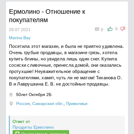
Ермолино
-
Отношение к
покупателям

0
28.07.2021
0
Marina Bay
Посетила этот магазин, и была не приятно удивлена.
Очень грубые продавцы, в магазине грязь, хотела
купить блины, но увидела лишь один снег. Купила
сосиски сливочные, принесла домой, они оказались
протухшие! Неуважительное обращение с
покупателями, хамят, чуть ли не матом! Тиханова О.
В и Лаврушкина Е. В. не достойные продавцы.
50лет Октября 2Б

Россия
,
Самарская обл.
,
Приволжье
Ответ от
Продукты Ермолино