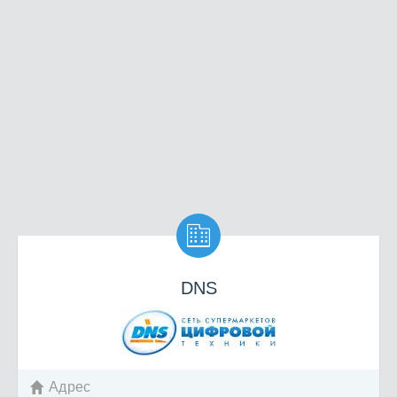

DNS
Адрес
