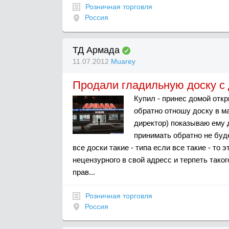
Розничная торговля
Россия
ТД Армада
11.07.2012
Muarey
Продали гладильную доску с
Купил - принес домой откр
обратно отношу доску в ма
директор) показываю ему д
принимать обратно не буде
все доски такие - типа если все такие - т
нецензурного в свой адресс и терпеть тако
прав...
Розничная торговля
Россия