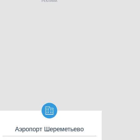
РЕКЛАМА

Аэропорт Шереметьево