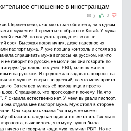
жительное отношение в иностранцам

0
0
ков Шереметьево, сколько стран облетели, ни в одном
тали с мужем из Шереметьего обратно в Китай. У мужа
моей семьёй, но получать гражданство он не
гий срок. Выезжая пограничник, даже наверное их
али паспорт мужа. Я уже прошла контроль и стояла за
начала спрашивать мужа вопросы на русском, на что
и не говорит по русски, не могли бы они говорить по
, цитирую "да ладно, получил РВП, хочешь жить в
ством и на русском. И продолжила задавать вопросы на
яя что муж не говорит по русский, на что меня просто
уда-то. Затем вернулась её помошница и просто
в шоке. Спрашиваю, что происходит и почему. На что
". Я сказала естественно нет. У меня вырвали паспорт.
 и она отдала мне паспорт мужа. Муж стоял в стороне
ивали. Она коротко сказала "ваш муж не может
ьбу объяснить следовал один и тот же ответ. Так мы и
ы аэропорта, выяснилось, что мужу нужна была
да ничего не говорили когда муж получил РВП. Но не