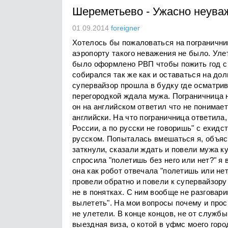
Шереметьево
-
Ужасно неува
01.09.2014
foreigner
Хотелось бы пожаловаться на погранични
аэропорту такого неважения не было. Уле
было оформлено РВП чтобы пожить год с 
собирался так же как и оставаться на дол
супервайзор прошла в будку где осматрив
перегородкой ждала мужа. Пограничница 
он на английском ответил что не понимает 
английски. На что пограничница ответила
России, а по русски не говоришь" с ехид
русском. Попыталась вмешаться я, объясн
заткнули, сказали ждать и повели мужа к
спросила "полетишь без него или нет?" я 
она как робот отвечала "полетишь или нет
провели обратно и повели к супервайзору
не в понятках. С ним вообще не разговар
вылететь". На мои вопросы почему и прос
не улетели. В конце концов, не от служб
выездная виза, о котой в уфмс моего горо