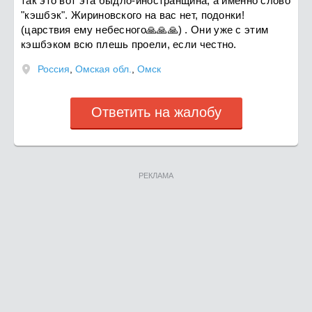
так это вот эта быдло-иностранщина, а именно слово
"кэшбэк". Жириновского на вас нет, подонки!
(царствия ему небесного🙏🙏🙏) . Они уже с этим
кэшбэком всю плешь проели, если честно.
Россия
,
Омская обл.
,
Омск
Ответить на жалобу
РЕКЛАМА