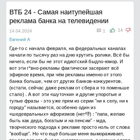
ВТБ 24
-
Самая наитупейшая
реклама банка на телевидении

14
14.04.2024
1
Евгений А
Где-то с начала февраля, на федеральных каналах
начали по тысячу раз на дню крутить ролики. Всё бы
ничего, если бы не этот идиотский быдло-юмор. И
вот эти г*вно-рекламы фактически засерают всё
эфирное время, при чём рекламы именно от этого
банка больше, чем от других банков-конкурентов.
(кстати, сейчас даже реклам от сбера и то поменьше
стало) . А вот эти «шуточки» и другие упоротые и
тупые фразы - это уже прям из серии "ни к селу, ни к
городу" называется, особенно один из
«шедевральных» афоризмов (нет👎) : "папа, желаю
быть как деда, богатым и на пенсии" - мда,
творческого подхода к рекламе просто ноль от слова
"вообще". Но что ещё больше меня вымораживает,