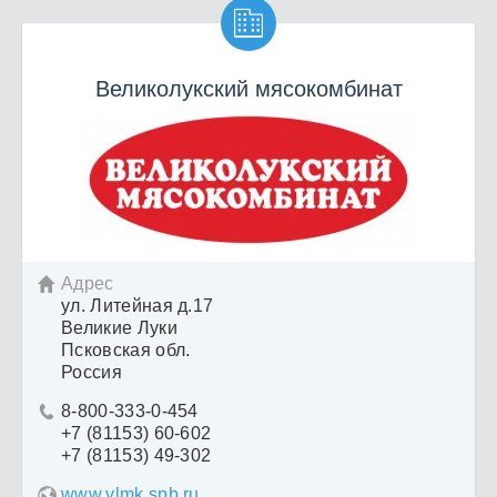

Великолукский мясокомбинат
Адрес

ул. Литейная д.17
Великие Луки
Псковская обл.
Россия
8-800-333-0-454

+7 (81153) 60-602
+7 (81153) 49-302
www.vlmk.spb.ru