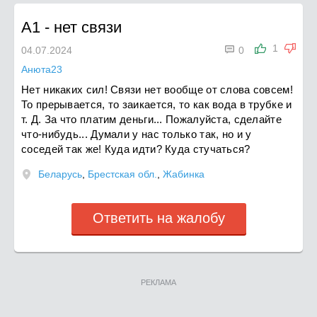
A1
-
нет связи

1
04.07.2024
0
Анюта23
Нет никаких сил! Связи нет вообще от слова совсем!
То прерывается, то заикается, то как вода в трубке и
т. Д. За что платим деньги... Пожалуйста, сделайте
что-нибудь... Думали у нас только так, но и у
соседей так же! Куда идти? Куда стучаться?
Беларусь
,
Брестская обл.
,
Жабинка
Ответить на жалобу
РЕКЛАМА