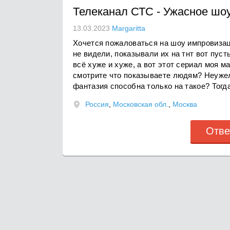
Телеканал СТС
-
Ужасное шо
13.03.2023
Margaritta
Хочется пожаловаться на шоу импровизац
не видели, показывали их на тнт вот пуст
всё хуже и хуже, а вот этот сериал моя м
смотрите что показываете людям? Неужел
фантазия способна только на такое? Тогд
Россия
,
Московская обл.
,
Москва
Отве