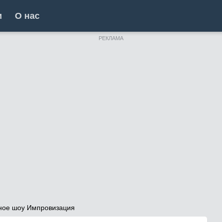
и
О нас
РЕКЛАМА
ное шоу Импровизация