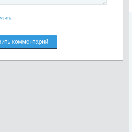
узить
вить комментарий