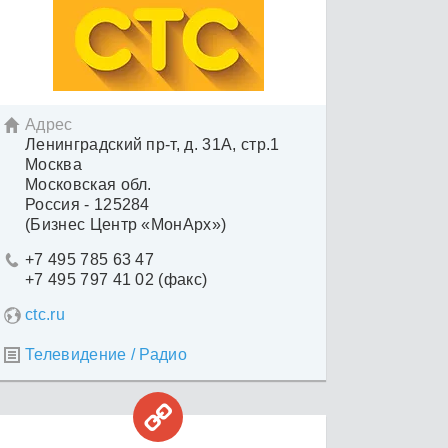
Адрес

Ленинградский пр-т, д. 31А, стр.1
Москва
Московская обл.
Россия - 125284
(Бизнес Центр «МонАрх»)
+7 495 785 63 47

+7 495 797 41 02 (факс)
ctc.ru
Телевидение / Радио

