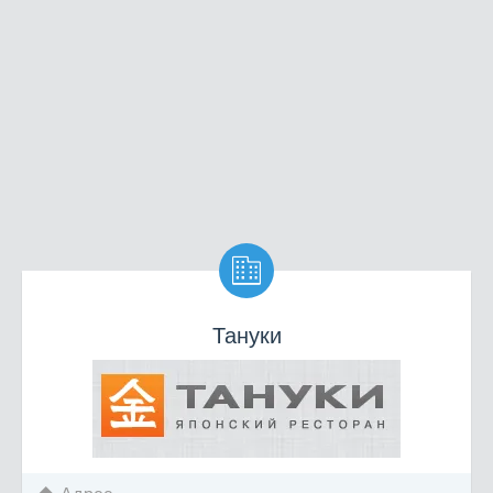

Тануки