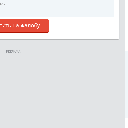
022
тить на жалобу
РЕКЛАМА