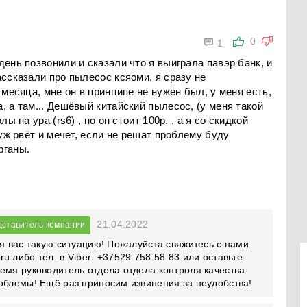

0
1
ень позвонили и сказали что я выиграла павэр банк, и
ассказали про пылесос ксяоми, я сразу не
 месяца, мне он в принципе не нужен был, у меня есть,
, а там... Дешёвый китайский пылесос, (у меня такой
ы на ура (rs6) , но он стоит 100р. , а я со скидкой
муж рвёт и мечет, если не решат проблему буду
рганы.
21.04.2022
ставитель компании
ля вас такую ситуацию! Пожалуйста свяжитесь с нами
ru
либо тел. в Viber: +37529 758 58 83 или оставьте
емя руководитель отдела отдела контроля качества
облемы! Ещё раз приносим извинения за неудобства!