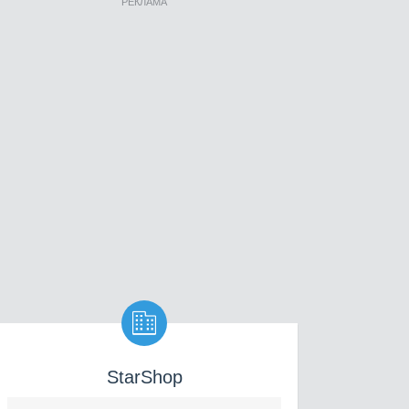
РЕКЛАМА

StarShop