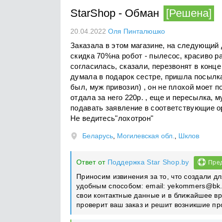
StarShop
-
Обман
[Решена]
20.04.2022
Оля Пинталюшко
Заказала в этом магазине, на следующий д
скидка 70%на робот - пылесос, красиво р
согласилась, сказали, перезвонят в конце
думала в подарок сестре, пришла посылка
был, муж привозил) , он не плохой моет пол
отдала за него 220р. , еще и пересылка, 
подавать заявление в соответствующие о
Не ведитесь"лохотрон"
Беларусь
,
Могилевская обл.
,
Шклов
Ответ от
Поддержка Star Shop.by
Пред
Приносим извинения за то, что создали д
удобным способом: email:
yekommers@bk.
свои контактные данные и в ближайшее вр
проверит ваш заказ и решит возникшие пр