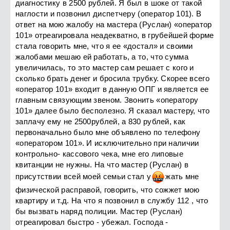
диагностику в 2500 рублей. Я был в шоке от такой
наглости и позвонил диспетчеру (оператор 101). В
ответ на мою жалобу на мастера (Руслан) «оператор
101» отреагировала неадекватно, в грубейшей форме
стала говорить мне, что я ее «достал» и своими
жалобами мешаю ей работать, а то, что сумма
увеличилась, то это мастер сам решает с кого и
сколько брать денег и бросила трубку. Скорее всего
«оператор 101» входит в данную ОПГ и является ее
главным связующим звеном. Звонить «оператору
101» далее было бесполезно. Я сказал мастеру, что
заплачу ему не 2500рублей, а 830 рублей, как
первоначально было мне объявлено по телефону
«оператором 101». И исключительно при наличии
контрольно- кассового чека, мне его липовые
квитанции не нужны. На что мастер (Руслан) в
присутствии всей моей семьи стал
у
ж
ать мне
физической расправой, говорить, что сожжет мою
квартиру и т.д. На что я позвонил в службу 112 , что
бы вызвать наряд полиции. Мастер (Руслан)
отреагировал быстро - убежал. Господа -