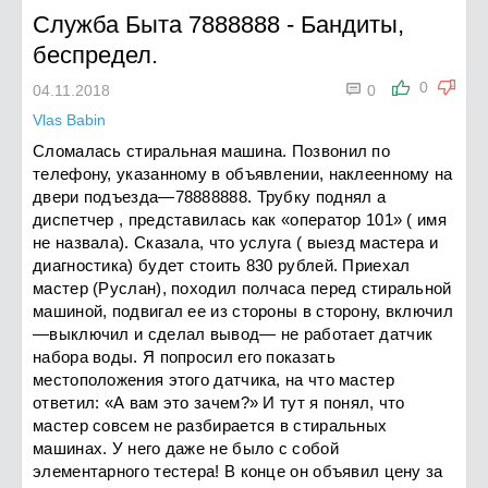
Служба Быта 7888888
-
Бандиты,
беспредел.

0
04.11.2018
0
Vlas Babin
Сломалась стиральная машина. Позвонил по
телефону, указанному в объявлении, наклеенному на
двери подъезда—78888888. Трубку поднял а
диспетчер , представилась как «оператор 101» ( имя
не назвала). Сказала, что услуга ( выезд мастера и
диагностика) будет стоить 830 рублей. Приехал
мастер (Руслан), походил полчаса перед стиральной
машиной, подвигал ее из стороны в сторону, включил
—выключил и сделал вывод— не работает датчик
набора воды. Я попросил его показать
местоположения этого датчика, на что мастер
ответил: «А вам это зачем?» И тут я понял, что
мастер совсем не разбирается в стиральных
машинах. У него даже не было с собой
элементарного тестера! В конце он объявил цену за