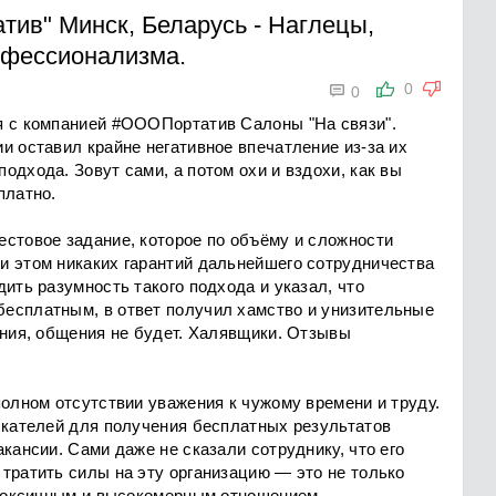
тив" Минск, Беларусь
-
Наглецы,
рофессионализма.

0
0
я с компанией #ОООПортатив Салоны "На связи".
и оставил крайне негативное впечатление из-за их
одхода. Зовут сами, а потом охи и вздохи, как вы
платно.
естовое задание, которое по объёму и сложности
и этом никаких гарантий дальнейшего сотрудничества
ить разумность такого подхода и указал, что
есплатным, в ответ получил хамство и унизительные
ания, общения не будет. Халявщики. Отзывы
полном отсутствии уважения к чужому времени и труду.
искателей для получения бесплатных результатов
кансии. Сами даже не сказали сотруднику, что его
тратить силы на эту организацию — это не только
с токсичным и высокомерным отношением.