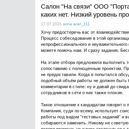
Салон "На связи" ООО "Порта
каких нет. Низкий уровень п
17.07.2025
anna acer_111
Хочу предостеречь вас от взаимодействи
Процесс собеседования в этой организаци
непрофессионального и неуважительного п
можете помочь нам. И сразу задания. Бес
На этапе отбора предложили выполнить т
сопоставимо с полноценным проектом. Пр
не предоставили. Когда я попытался обсуд
подобный объём работы не должен быть б
комментарии в стиле: ну и давай до свид
сотрудников в сети о них также плохие.
Такое отношение к кандидатам говорит о 
Компания, судя по всему, использует со
работы под видом "тестовых заданий" и ва
собираются заменить. Никому не советую 
потеря времени, но и риск столкнуться 