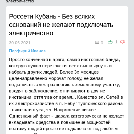
электричество
Россети Кубань
-
Без всяких
оснований не желают подключать
электричество

1
30.06.2021
0
Порфирий Иванов
Просто конченная шарага, самая настоящая банда,
которую нужно перетрясти, всех вышвырнуть и
набрать других людей. Более 3х месяцев
целенаправленно морочат голову, не желая
подключать электроэнергию к земельному участку,
вводят в заблуждение, отпинывают в другие
инстанции, оттягивают время... Качество эл. Сетей в
их электрохозяйстве в п. Небуг туапсинского района
- ниже плинтуса, эл. Напряжение низкое.
Однозначный факт - шарага категорически не желает
вкладывать средства в повышение мощностей,
поэтому людей просто не подключают под любым