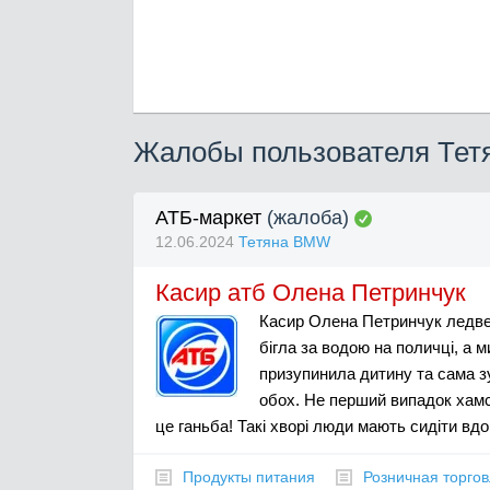
Жалобы пользователя Те
АТБ-маркет
(жалоба)
12.06.2024
Тетяна BMW
Касир атб Олена Петринчук
Касир Олена Петринчук ледве 
бігла за водою на поличці, а м
призупинила дитину та сама з
обох. Не перший випадок хамст
це ганьба! Такі хворі люди мають сидіти вд
Продукты питания
Розничная торго