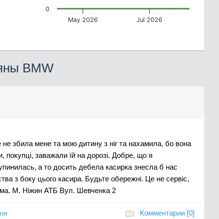
0
May 2026
Jul 2026
тяны BMW
не збила мене та мою дитину з ніг та нахамила, бо вона
и, покупці, заважали їй на дорозі. Добре, що я
упинилась, а то досить дебела касирка знесла б нас
ва з боку цього касира. Будьте обережні. Це не сервіс,
ома. М. Ніжин АТБ Вул. Шевченка 2
Комментарии [0]
вля