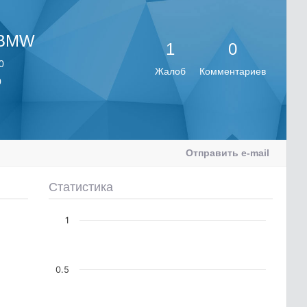
 BMW
1
0
0
Жалоб
Комментариев
0
Отправить e-mail
Статистика
1
0.5