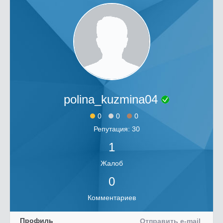
polina_kuzmina04
0
0
0
Репутация: 30
1
Жалоб
0
Комментариев
Профиль
Отправить e-mail