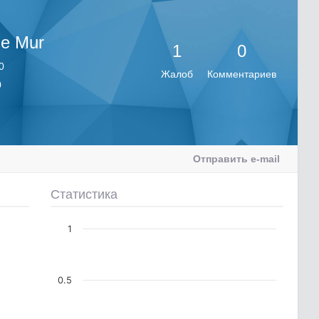
e Mur
1
0
0
Жалоб
Комментариев
0
Отправить e-mail
Статистика
1
0.5