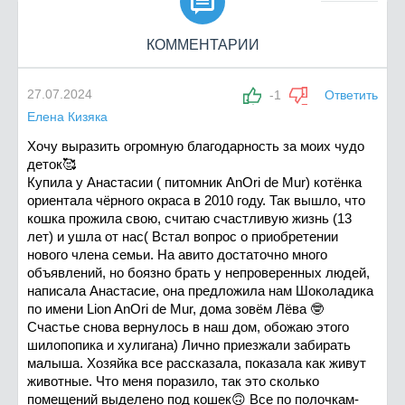

КОММЕНТАРИИ
27.07.2024
-1
Ответить
Елена Кизяка
Хочу выразить огромную благодарность за моих чудо
деток🥰
Купила у Анастасии ( питомник AnOri de Mur) котёнка
ориентала чёрного окраса в 2010 году. Так вышло, что
кошка прожила свою, считаю счастливую жизнь (13
лет) и ушла от нас( Встал вопрос о приобретении
нового члена семьи. На авито достаточно много
объявлений, но боязно брать у непроверенных людей,
написала Анастасие, она предложила нам Шоколадика
по имени Lion AnOri de Mur, дома зовём Лёва 🤓
Счастье снова вернулось в наш дом, обожаю этого
шилопопика и хулигана) Лично приезжали забирать
малыша. Хозяйка все рассказала, показала как живут
животные. Что меня поразило, так это сколько
помещений выделено под кошек🙃 Все по полочкам-