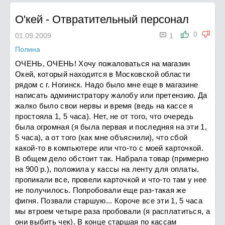
O'кей
-
Отвратительный персонал

0
01.09.2009
1
Полина
ОЧЕНЬ, ОЧЕНЬ! Хочу пожаловаться на магазин
Окей, который находится в Московской области
рядом с г. Ногинск. Надо было мне еще в магазине
написать администратору жалобу или претензию. Да
жалко было свои нервы и время (ведь на кассе я
простояла 1, 5 часа). Нет, не от того, что очередь
была огромная (я была первая и последняя на эти 1,
5 часа), а от того (как мне объяснили), что сбой
какой-то в компьютере или что-то с моей карточкой.
В общем дело обстоит так. Набрала товар (примерно
на 900 р.), положила у кассы на ленту для оплаты,
пропикали все, провели карточкой и что-то там у нее
не получилось. Попробовали еще раз-такая же
фигня. Позвали старшую... Короче все эти 1, 5 часа
мы втроем четыре раза пробовали (я расплатиться, а
они выбить чек). В конце старшая по кассам