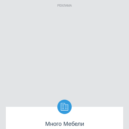
РЕКЛАМА

Много Мебели