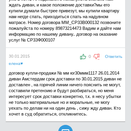
ждать диван, и какое положение доставки?мы его
купили думали быстрее привезут, мы купили квартиру
нам негде спать, приходиться спать на надувном
матрасе. Номер договора ММ_СР33В000132 позвоните
пожалуйста по номеру 89873214473 Вадим и дайте нам
информацию по нашему дивану.. договор на оказание
услуг № СР33Ф000107
30.01.2015
0
Ответить
елена♥
договор купли-продажи № мм юг30ммм1117 26.01.2014
диван Амстердам срок доставки по 30.01.2015 диван не
доставлен , на горячей линии ничего пояснить не могут,
составили претензию и будут разбираться, но меня
интересует срок доставки конкретно, т.к. я несу убытки
не только материальные но и моральные, не могу
уехать по делам ни на один день , сижу жду диван. Кто
хочет в суд обратиться, откликнитесь.