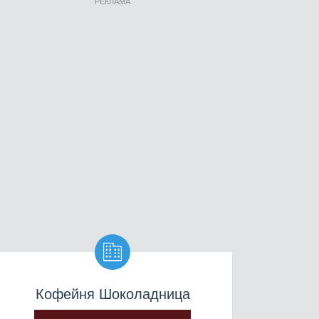
РЕКЛАМА

Кофейня Шоколадница