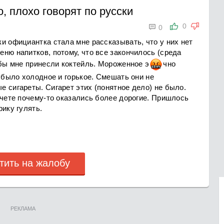
, плохо говорят по русски

0
0
и официантка стала мне рассказывать, что у них нет
ню напитков, потому, что все закончилось (среда
обы мне принесли коктейль. Мороженное
э
ч
но
е было холодное и горькое. Смешать они не
 сигареты. Сигарет этих (понятное дело) не было.
счете почему-то оказались более дорогие. Пришлось
рику гулять.
тить на жалобу
РЕКЛАМА