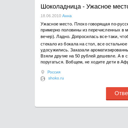
Шоколадница
-
Ужасное место
18.06.2010
Анна
Ужасное место. Плохо говорящая по-русск
примерно половины из перечисленных в ме
вечер). Ладно. Допросилась все-таки, чт
стекало из бокала на стол, все остально
удосужились. Заказали ароматизированные
Взяли другие на 50 рублей дешевле. А в 
поругаться. Вобщем, не ходите дети в Аф
Россия
shoko.ru
Отве