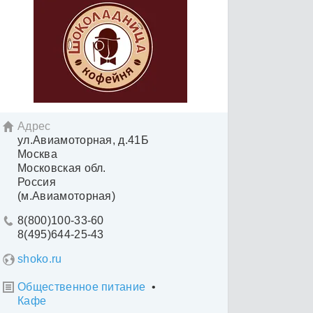
Адрес

ул.Авиамоторная, д.41Б
Москва
Московская обл.
Россия
(м.Авиамоторная)
8(800)100-33-60

8(495)644-25-43
shoko.ru
Общественное питание
•

Кафе