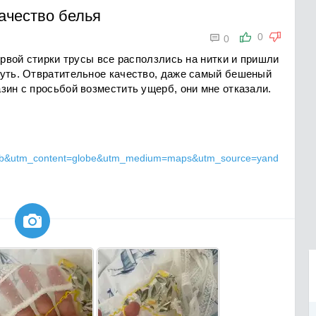
ачество белья

0
0
ервой стирки трусы все расползлись на нитки и пришли
нуть. Отвратительное качество, даже самый бешеный
зин с просьбой возместить ущерб, они мне отказали.
&utm_content=globe&utm_medium=maps&utm_source=yand
