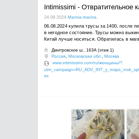
Intimissimi
-
Отвратительное к
24.08.2024
Marina-marina
06.08.2024 купила трусы за 1400, после п
в негодное состояние. Трусы можно выки
Китай лучше носиться. Обратилась в мага
Дмитровское ш., 163А (этаж 1)

Россия
,
Московская обл.
,
Москва
www.intimissimi.com/ru/женщины/?
utm_campaign=RU_ADV_INT_y_maps_msk_spb
ex