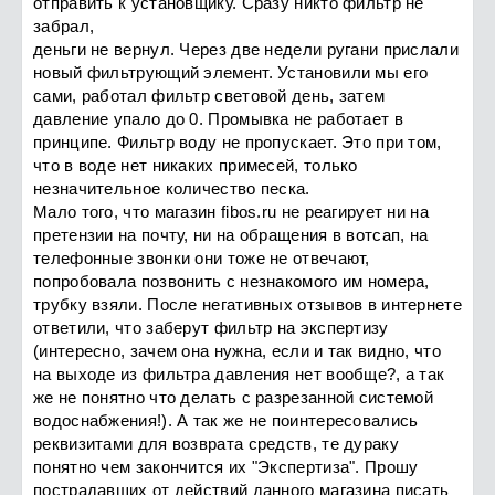
отправить к установщику. Сразу никто фильтр не
забрал,
деньги не вернул. Через две недели ругани прислали
новый фильтрующий элемент. Установили мы его
сами, работал фильтр световой день, затем
давление упало до 0. Промывка не работает в
принципе. Фильтр воду не пропускает. Это при том,
что в воде нет никаких примесей, только
незначительное количество песка.
Мало того, что магазин fibos.ru не реагирует ни на
претензии на почту, ни на обращения в вотсап, на
телефонные звонки они тоже не отвечают,
попробовала позвонить с незнакомого им номера,
трубку взяли. После негативных отзывов в интернете
ответили, что заберут фильтр на экспертизу
(интересно, зачем она нужна, если и так видно, что
на выходе из фильтра давления нет вообще?, а так
же не понятно что делать с разрезанной системой
водоснабжения!). А так же не поинтересовались
реквизитами для возврата средств, те дураку
понятно чем закончится их "Экспертиза". Прошу
пострадавших от действий данного магазина писать