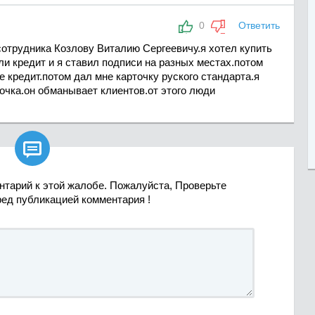
0
Ответить
сотрудника Козлову Виталию Сергеевичу.я хотел купить
ли кредит и я ставил подписи на разных местах.потом
е кредит.потом дал мне карточку руского стандарта.я
точка.он обманывает клиентов.от этого люди

нтарий к этой жалобе. Пожалуйста, Проверьте
ред публикацией комментария !