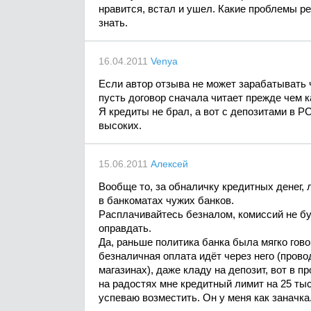
нравится, встал и ушел. Какие проблемы р
знать.
16.04.2011
Venya
Если автор отзыва не может зарабатывать 
пусть договор сначала читает прежде чем к
Я кредиты не брал, а вот с депозитами в РС
высоких.
15.06.2011
Алексей
Вообще то, за обналичку кредитных денег, 
в банкоматах чужих банков.
Расплачивайтесь безналом, комиссий не бу
оправдать.
Да, раньше политика банка была мягко гово
безналичная оплата идёт через него (провод
магазинах), даже кладу на депозит, вот в 
на радостях мне кредитный лимит на 25 тыс
успеваю возместить. Он у меня как заначка