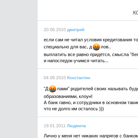
К
20.06.2010
дмитрий
если сам не читал условия кредитования то
специально для вас,
д
л
ов..
выплатить все равно придётся, смысла "бега
и напоследок-учимся читать...
04.08.2010
Константин
"
Д
л
ами" родителей своих называть буд
образованиями, клоун!
А банк гавно, и сотрудники в основном таки
что не долго им осталось )))
19.01.2011
Людмила
Лично у меня нет никаких напрягов с банко