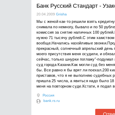
Банк Русский Стандарт
-
Узак
20.04.2009
Grisha
Мы с женой как-то решили взять кредитну
снимала по немногу, бывало и по 50 рубле
комиссия за снятие наличных 100 рублей.
нужно 71 тысячу рублей.С этим хамством
вообще.Начались назойливые звонки.Прод
прекрасный, солнечный апрельский день п
моего присутствия меня осудили, и обяза
сейчас, только шнурки поглажу"-подумал 
суд города Казани.Как могли суд без мен
бы. Все равно я бы врят ли поехал.200 к
приставов, что я не выполняю судебных 
пришла 25 числа, а явиться надо было 18
меня на повторном суде.Кстати, я подал 
Россия
bank.rs.ru
Отве