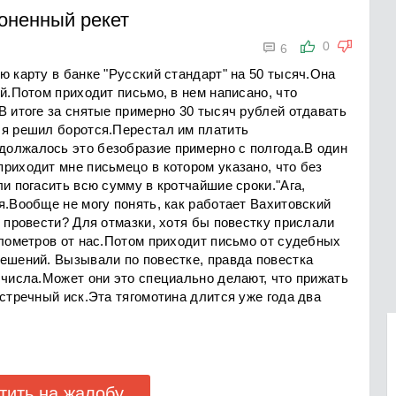
оненный рекет

0
6
ю карту в банке "Русский стандарт" на 50 тысяч.Она
й.Потом приходит письмо, в нем написано, что
В итоге за снятые примерно 30 тысяч рублей отдавать
 я решил боротся.Перестал им платить
олжалось это безобразие примерно с полгода.В один
риходит мне письмецо в котором указано, что без
ли погасить всю сумму в кротчайшие сроки."Ага,
я.Вообще не могу понять, как работает Вахитовский
я провести? Для отмазки, хотя бы повестку прислали
илометров от нас.Потом приходит письмо от судебных
решений. Вызывали по повестке, правда повестка
 числа.Может они это специально делают, что прижать
встречный иск.Эта тягомотина длится уже года два
тить на жалобу