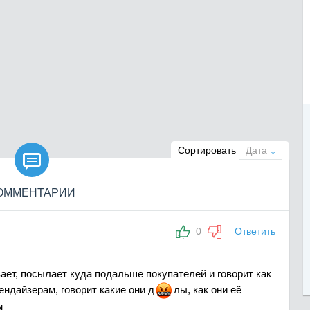

Сортировать
Дата
ОММЕНТАРИИ
0
Ответить
ает, посылает куда подальше покупателей и говорит как
чендайзерам, говорит какие они
д
л
ы, как они её
м